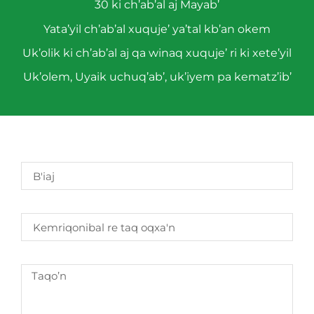
30 ki ch’ab’al aj Mayab’
Yata’yil ch’ab’al xuquje’ ya’tal kb’an okem
Uk’olik ki ch’ab’al aj qa winaq xuquje’ ri ki xete’yil
Uk’olem, Uyaik uchuq’ab’, uk’iyem pa kematz’ib’