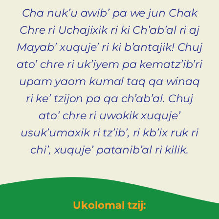
Cha nuk’u awib’ pa we jun Chak
Chre ri Uchajixik ri ki Ch’ab’al ri aj
Mayab’ xuquje’ ri ki b’antajik! Chuj
ato’ chre ri uk’iyem pa kematz’ib’ri
upam yaom kumal taq qa winaq
ri ke’ tzijon pa qa ch’ab’al. Chuj
ato’ chre ri uwokik xuquje’
usuk’umaxik ri tz’ib’, ri kb’ix ruk ri
chi’, xuquje’ patanib’al ri kilik.
Ukolomal tzij: