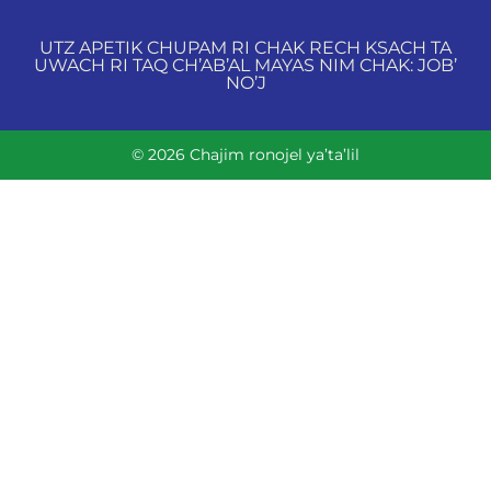
UTZ APETIK CHUPAM RI CHAK RECH KSACH TA
UWACH RI TAQ CH’AB’AL MAYAS NIM CHAK: JOB’
NO’J
© 2026 Chajim ronojel ya’ta’lil