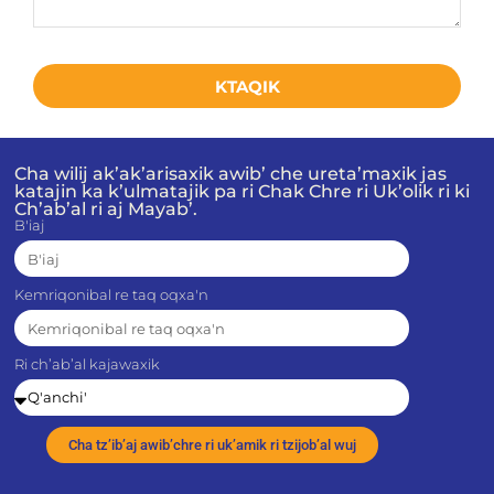
KTAQIK
Cha wilij ak’ak’arisaxik awib’ che ureta’maxik jas
katajin ka k’ulmatajik pa ri Chak Chre ri Uk’olik ri ki
Ch’ab’al ri aj Mayab’.
B'iaj
Kemriqonibal re taq oqxa'n
Ri ch’ab’al kajawaxik
Cha tz’ib’aj awib’chre ri uk’amik ri tzijob’al wuj