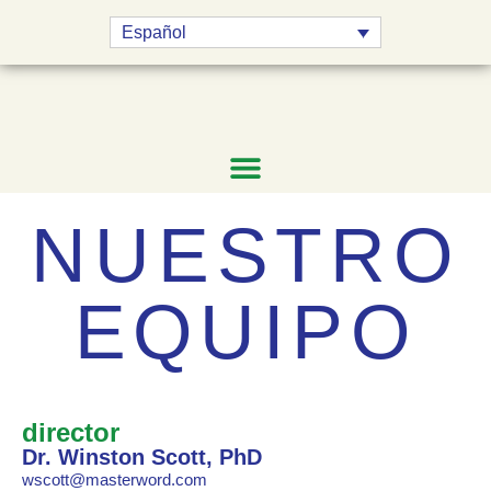
Español
PONTE EN CONTACTO
NUESTRO
EQUIPO
director
Dr. Winston Scott, PhD
wscott@masterword.com